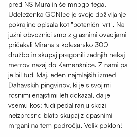
pred NS Mura in še mnogo tega.
Udeleženka GONIce je svoje doživljanje
pokrajine opisala kot
"botanični vrt"
. Na
južni obvoznici smo z glasnimi ovacijami
pričakali Mirana s kolesarsko 300
družbo in skupaj pregonili zadnjih nekaj
metrov nazaj do Kamenšnice. Z nami pa
je bil tudi Maj, eden najmlajših izmed
Dahavskih pingvinov, ki je s svojimi
rosnimi enajstimi leti dokazal, da je
vsemu kos; tudi pedaliranju skozi
neizprosno blato skupaj z opasnimi
mrgani na tem področju. Velik poklon!