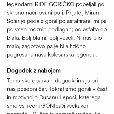
legendarni
RIDE GORIČKO
popeljali po
skrbno načrtovani poti. Prijatelj Miran
Solar je pedale gonil po asfaltirani, mi pa
po vseh možnih podlagah; od asfalta do
blata. Bolj blatni, bolj veseli. Ni nas bilo
malo, zagotovo pa je bila fizično
pogrešana naša kolesarska legenda.
Dogodek z nabojem
Tematsko obarvani dogodki imajo pri
nas posebni čar. Tokrat smo gonili v čast
in motivacijo Dušanu Lepoši, katerega
smo vsi redni GONIcaši vsekakor
pogrešali. Dušan je namreč vedno, ko