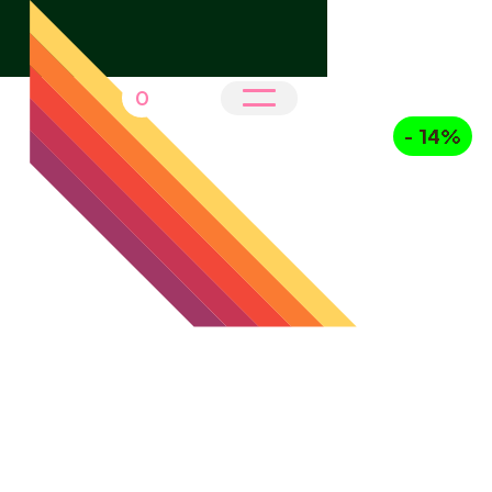
0
- 14%