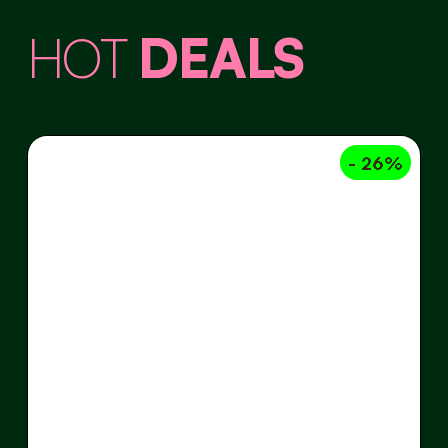
HOT
DEALS
- 26%