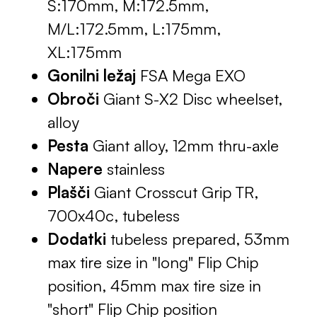
S:170mm, M:172.5mm,
M/L:172.5mm, L:175mm,
XL:175mm
Gonilni ležaj
FSA Mega EXO
Obroči
Giant S-X2 Disc wheelset,
alloy
Pesta
Giant alloy, 12mm thru-axle
Napere
stainless
Plašči
Giant Crosscut Grip TR,
700x40c, tubeless
Dodatki
tubeless prepared, 53mm
max tire size in "long" Flip Chip
position, 45mm max tire size in
"short" Flip Chip position