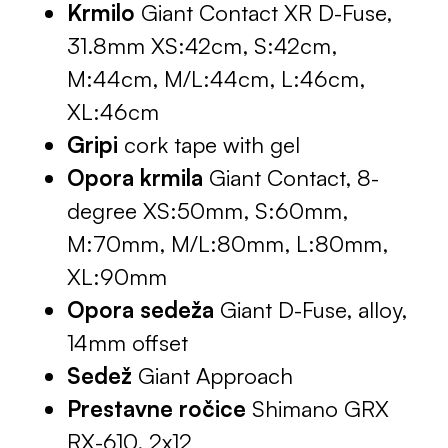
Krmilo
Giant Contact XR D-Fuse,
31.8mm XS:42cm, S:42cm,
M:44cm, M/L:44cm, L:46cm,
XL:46cm
Gripi
cork tape with gel
Opora krmila
Giant Contact, 8-
degree XS:50mm, S:60mm,
M:70mm, M/L:80mm, L:80mm,
XL:90mm
Opora sedeža
Giant D-Fuse, alloy,
14mm offset
Sedež
Giant Approach
Prestavne ročice
Shimano GRX
RX-610, 2x12