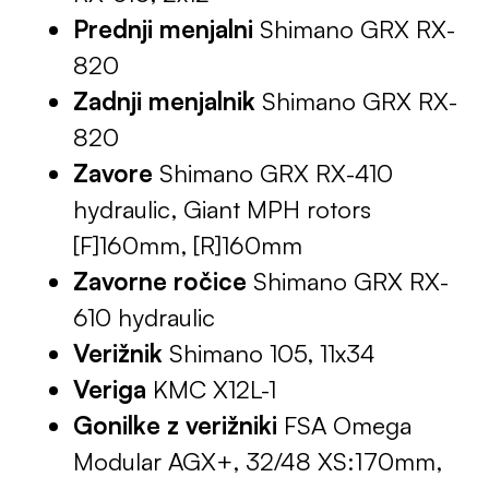
Prednji menjalni
Shimano GRX RX-
820
Zadnji menjalnik
Shimano GRX RX-
820
Zavore
Shimano GRX RX-410
hydraulic, Giant MPH rotors
[F]160mm, [R]160mm
Zavorne ročice
Shimano GRX RX-
610 hydraulic
Verižnik
Shimano 105, 11x34
Veriga
KMC X12L-1
Gonilke z verižniki
FSA Omega
Modular AGX+, 32/48 XS:170mm,