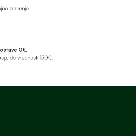
ajno zračenje
dostave 0€.
kup, do vrednosti 150€.