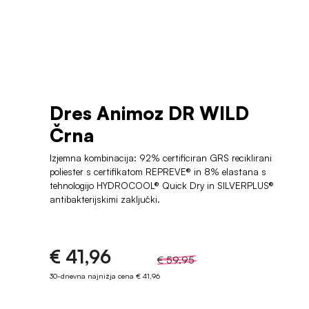
Dres Animoz DR WILD
Črna
Izjemna kombinacija: 92% certificiran GRS reciklirani
poliester s certifikatom REPREVE® in 8% elastana s
tehnologijo HYDROCOOL® Quick Dry in SILVERPLUS®
antibakterijskimi zaključki.
€ 41,96
€ 59,95
30-dnevna najnižja cena
€ 41,96