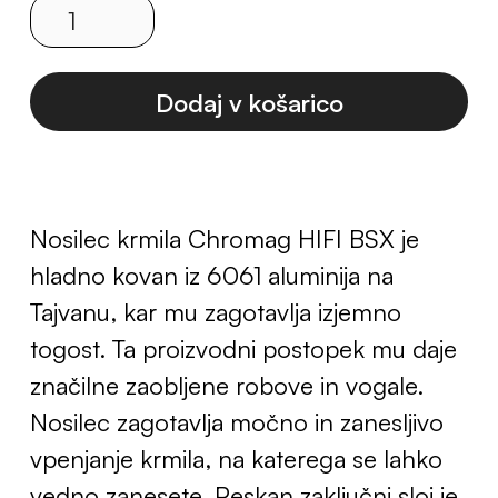
Nosilec krmila Chromag HIFI BSX je
hladno kovan iz 6061 aluminija na
Tajvanu, kar mu zagotavlja izjemno
togost. Ta proizvodni postopek mu daje
značilne zaobljene robove in vogale.
Nosilec zagotavlja močno in zanesljivo
vpenjanje krmila, na katerega se lahko
vedno zanesete. Peskan zaključni sloj je