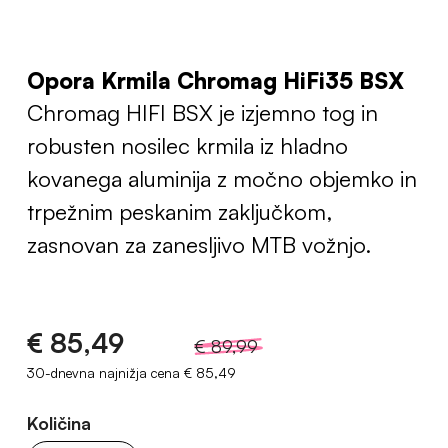
Opora Krmila Chromag HiFi35 BSX
Chromag HIFI BSX je izjemno tog in
robusten nosilec krmila iz hladno
kovanega aluminija z močno objemko in
trpežnim peskanim zaključkom,
zasnovan za zanesljivo MTB vožnjo.
€ 85,49
€ 89,99
30-dnevna najnižja cena
€ 85,49
Količina