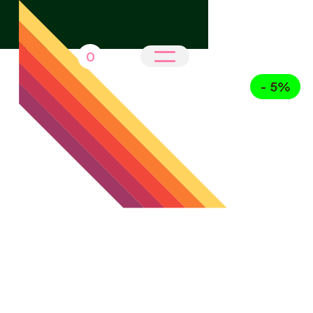
0
- 5%