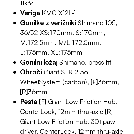
11x34
Veriga
KMC X12L-1
Gonilke z verižniki
Shimano 105,
36/52 XS:170mm, S:170mm,
M:172.5mm, M/L:172.5mm,
L:175mm, XL:175mm
Gonilni ležaj
Shimano, press fit
Obroči
Giant SLR 2 36
WheelSystem (carbon), [F]36mm,
[R]36mm
Pesta
[F] Giant Low Friction Hub,
CenterLock, 12mm thru-axle [R]
Giant Low Friction Hub, 30t pawl
driver, CenterLock, 12mm thru-axle