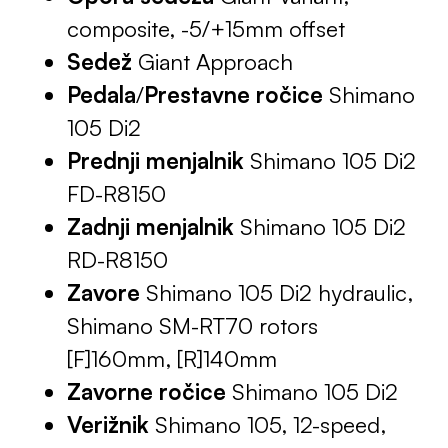
composite, -5/+15mm offset
Sedež
Giant Approach
Pedala
/
Prestavne ročice
Shimano
105 Di2
Prednji menjalnik
Shimano 105 Di2
FD-R8150
Zadnji menjalnik
Shimano 105 Di2
RD-R8150
Zavore
Shimano 105 Di2 hydraulic,
Shimano SM-RT70 rotors
[F]160mm, [R]140mm
Zavorne ročice
Shimano 105 Di2
Verižnik
Shimano 105, 12-speed,