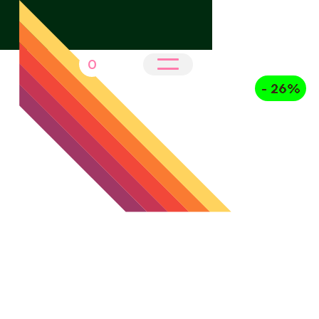
0
- 26%