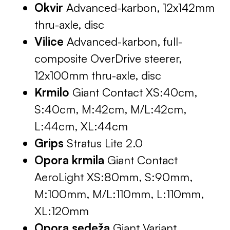
Okvir
Advanced-karbon, 12x142mm
thru-axle, disc
Vilice
Advanced-karbon, full-
composite OverDrive steerer,
12x100mm thru-axle, disc
Krmilo
Giant Contact XS:40cm,
S:40cm, M:42cm, M/L:42cm,
L:44cm, XL:44cm
Grips
Stratus Lite 2.0
Opora krmila
Giant Contact
AeroLight XS:80mm, S:90mm,
M:100mm, M/L:110mm, L:110mm,
XL:120mm
Opora sedeža
Giant Variant,