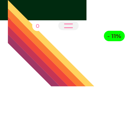
0
- 11%