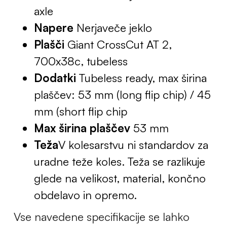
axle
Napere
Nerjaveče jeklo
Plašči
Giant CrossCut AT 2,
700x38c, tubeless
Dodatki
Tubeless ready, max širina
plaščev: 53 mm (long flip chip) / 45
mm (short flip chip
Max širina plaščev
53 mm
Teža
V kolesarstvu ni standardov za
uradne teže koles. Teža se razlikuje
glede na velikost, material, končno
obdelavo in opremo.
Vse navedene specifikacije se lahko