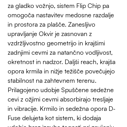
za gladko vožnjo, sistem Flip Chip pa
omogoča nastavitev medosne razdalje
in prostora za plašče. Zanesljivo
upravljanje Okvir je zasnovan z
vzdržljivostno geometrijo in krajšimi
zadnjimi cevmi za natančno vodljivost,
okretnost in nadzor. Daljši reach, krajša
opora krmila in nižje težišče povečujejo
stabilnost na zahtevnem terenu.
Prilagojeno udobje Spuščene sedežne
cevi z ožjimi cevmi absorbirajo tresljaje
in vibracije. Krmilo in sedežna opora D-
Fuse delujeta kot sistem, ki dodaja
udobje brez izgube togosti pri zavijanju,