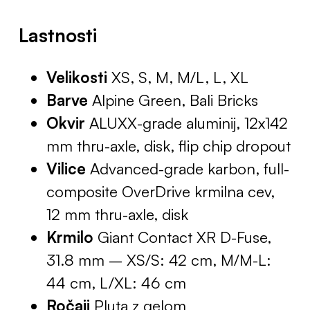
Lastnosti
Velikosti
XS, S, M, M/L, L, XL
Barve
Alpine Green, Bali Bricks
Okvir
ALUXX-grade aluminij, 12x142
mm thru-axle, disk, flip chip dropout
Vilice
Advanced-grade karbon, full-
composite OverDrive krmilna cev,
12 mm thru-axle, disk
Krmilo
Giant Contact XR D-Fuse,
31.8 mm – XS/S: 42 cm, M/M-L:
44 cm, L/XL: 46 cm
Ročaji
Pluta z gelom