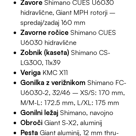
Zavore
Shimano CUES U6030
hidravlične, Giant MPH rotorji –
spredaj/zadaj 160 mm
Zavorne ročice
Shimano CUES
U6030 hidravlične
Zobnik (kaseta)
Shimano CS-
LG300, 11x39
Veriga
KMC X11
Gonilka z verižnikom
Shimano FC-
U6030-2, 32/46 – XS/S: 170 mm,
M/M-L: 172.5 mm, L/XL: 175 mm
Gonilni ležaj
Shimano, navojno
Obroči
Giant S-X2, aluminij
Pesta
Giant aluminij, 12 mm thru-