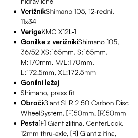
hidravlične
Verižnik
Shimano 105, 12-redni,
11x34
Veriga
KMC X12L-1
Gonilke z verižniki
Shimano 105,
36/52 XS:165mm, S:165mm,
M:170mm, M/L:170mm,
L:172.5mm, XL:172.5mm
Gonilni ležaj
Shimano, press fit
Obroči
Giant SLR 2 50 Carbon Disc
WheelSystem, [F]50mm, [R]50mm
Pesta
[F] Giant zlitina, CenterLock,
12mm thru-axle, [R] Giant zlitina,