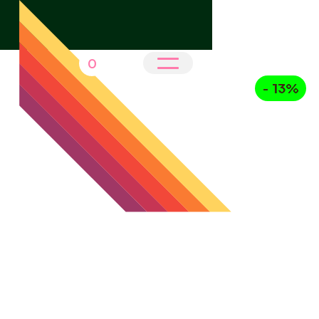
0
- 13%