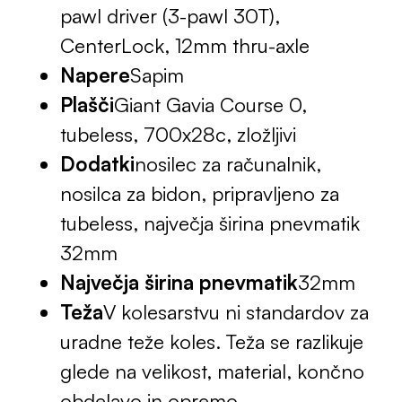
pawl driver (3-pawl 30T),
CenterLock, 12mm thru-axle
Napere
Sapim
Plašči
Giant Gavia Course 0,
tubeless, 700x28c, zložljivi
Dodatki
nosilec za računalnik,
nosilca za bidon, pripravljeno za
tubeless, največja širina pnevmatik
32mm
Največja širina pnevmatik
32mm
Teža
V kolesarstvu ni standardov za
uradne teže koles. Teža se razlikuje
glede na velikost, material, končno
obdelavo in opremo.