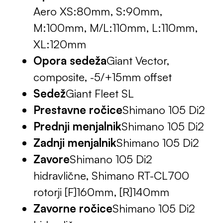
Aero XS:80mm, S:90mm,
M:100mm, M/L:110mm, L:110mm,
XL:120mm
Opora sedeža
Giant Vector,
composite, -5/+15mm offset
Sedež
Giant Fleet SL
Prestavne ročice
Shimano 105 Di2
Prednji menjalnik
Shimano 105 Di2
Zadnji menjalnik
Shimano 105 Di2
Zavore
Shimano 105 Di2
hidravlične, Shimano RT-CL700
rotorji [F]160mm, [R]140mm
Zavorne ročice
Shimano 105 Di2