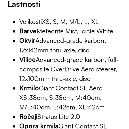
Lastnosti
VelikostiXS, S, M, M/L, L, XL
Barve
Meteorite Mist, Icicle White
Okvir
Advanced-grade karbon,
12x142mm thru-axle, disc
Vilice
Advanced-grade karbon, full-
composite OverDrive Aero steerer,
12x100mm thru-axle, disc
Krmilo
Giant Contact SL Aero
XS:38cm, S:38cm, M:40cm,
M/L:40cm, L:42cm, XL:42cm
Ročaji
Stratus Lite 2.0
Opora krmila
Giant Contact SL