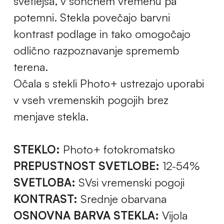
svetlejša, v sončnem vremenu pa
potemni. Stekla povečajo barvni
kontrast podlage in tako omogočajo
odlično razpoznavanje sprememb
terena.
Očala s stekli Photo+ ustrezajo uporabi
v vseh vremenskih pogojih brez
menjave stekla.
STEKLO:
Photo+ fotokromatsko
PREPUSTNOST SVETLOBE:
12-54%
SVETLOBA:
SVsi vremenski pogoji
KONTRAST:
Srednje obarvana
OSNOVNA BARVA STEKLA:
Vijola